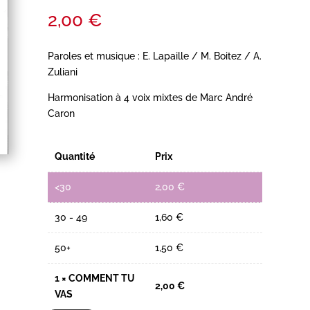
2,00
€
Paroles et musique : E. Lapaille / M. Boitez / A.
Zuliani
Harmonisation à 4 voix mixtes de Marc André
Caron
Quantité
Prix
<30
2,00
€
30 - 49
1,60
€
50+
1,50
€
1
×
COMMENT TU
2,00
€
VAS