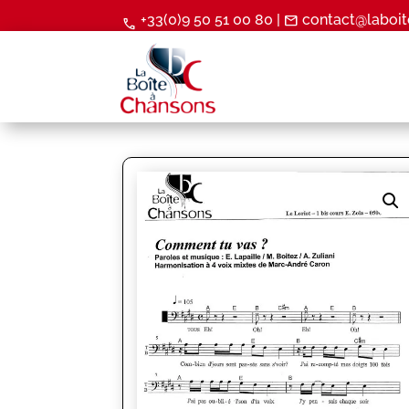
+33(0)9 50 51 00 80 |
contact@laboit
mail
call