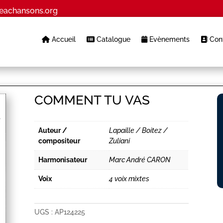
eachansons.org
Accueil
Catalogue
Evènements
Cont
COMMENT TU VAS
Auteur /
Lapaille / Boitez /
compositeur
Zuliani
Harmonisateur
Marc André CARON
Voix
4 voix mixtes
UGS :
AP124225