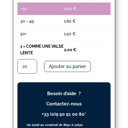
<30
2,00
€
30 - 49
1,60
€
50+
1,50
€
1
×
COMME UNE VALSE
2,00
€
LENTE
quantité
Ajouter au panier
de
COMME
UNE
VALSE
Besoin d’aide ?
LENTE
Contactez-nous
+33 (0)9 50 51 00 80*
*du lundi au vendredi de 8h30 à 12h30