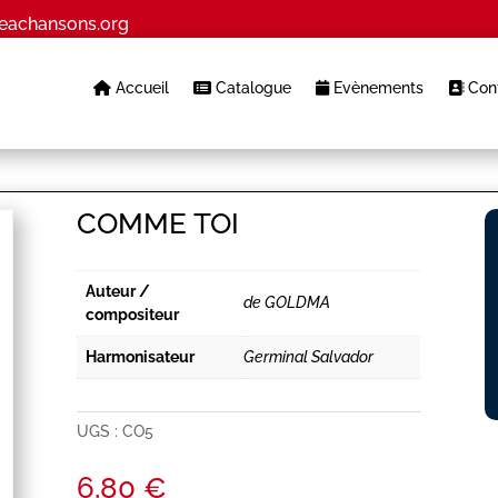
eachansons.org
Accueil
Catalogue
Evènements
Cont
COMME TOI
Auteur /
de GOLDMA
compositeur
Harmonisateur
Germinal Salvador
UGS :
CO5
6,80
€