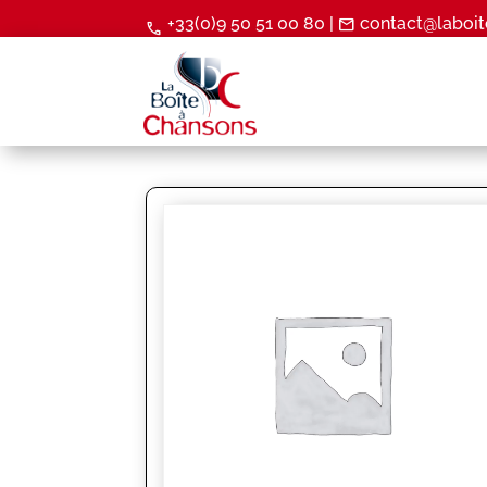
+33(0)9 50 51 00 80 |
contact@laboit
mail
call