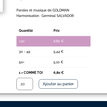
Paroles et musique de GOLDMAN
Harmonisation : Germinal SALVADOR
Quantité
Prix
<30
6,80
€
30 - 49
5,44
€
50+
5,10
€
1
×
COMME TOI
6,80
€
quantité
Ajouter au panier
de
COMME
TOI