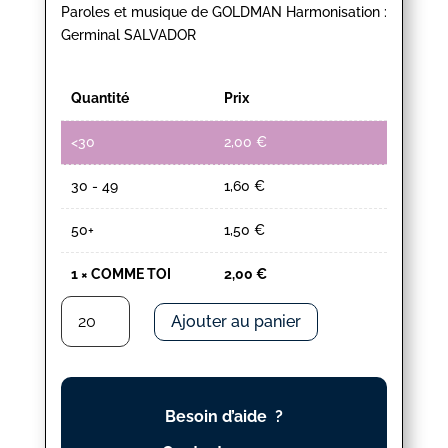
Paroles et musique de GOLDMAN Harmonisation :
Germinal SALVADOR
Quantité
Prix
<30
2,00
€
30 - 49
1,60
€
50+
1,50
€
1
×
COMME TOI
2,00
€
quantité
Ajouter au panier
de
COMME
TOI
Besoin d’aide ?