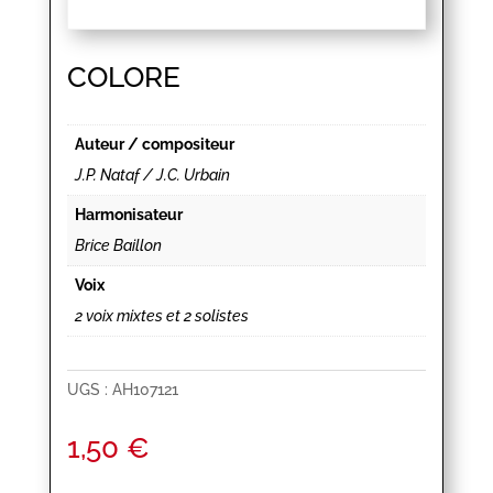
COLORE
Auteur / compositeur
J.P. Nataf / J.C. Urbain
Harmonisateur
Brice Baillon
Voix
2 voix mixtes et 2 solistes
UGS :
AH107121
1,50
€