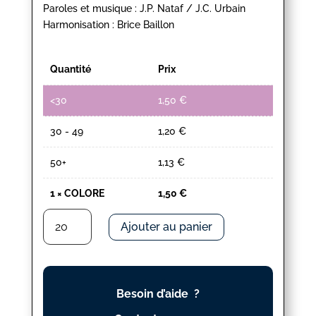
Paroles et musique : J.P. Nataf / J.C. Urbain
Harmonisation : Brice Baillon
Quantité
Prix
<30
1,50
€
30 - 49
1,20
€
50+
1,13
€
1
×
COLORE
1,50
€
quantité
Ajouter au panier
de
COLORE
Besoin d’aide ?