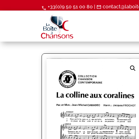
+33(0)9 50 51 00 80 |
contact@laboit
mail
call