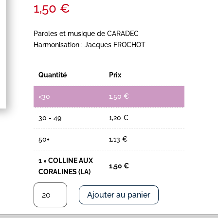
1,50
€
Paroles et musique de CARADEC
Harmonisation : Jacques FROCHOT
Quantité
Prix
<30
1,50
€
30 - 49
1,20
€
50+
1,13
€
1
×
COLLINE AUX
1,50
€
CORALINES (LA)
quantité
Ajouter au panier
de
COLLINE