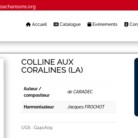
eachansons.org
Accueil
Catalogue
Evènements
Cont
COLLINE AUX
CORALINES (LA)
Auteur /
de CARADEC
compositeur
Harmonisateur
Jacques FROCHOT
UGS :
G240A09