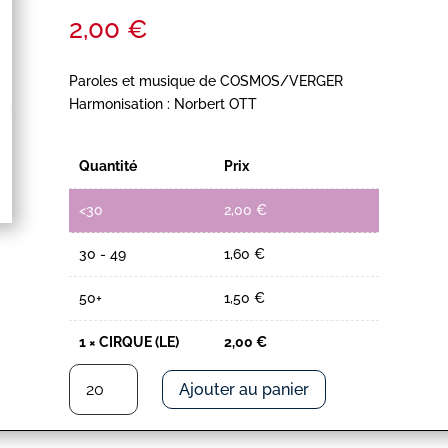
2,00
€
Paroles et musique de COSMOS/VERGER
Harmonisation : Norbert OTT
Quantité
Prix
<30
2,00
€
30 - 49
1,60
€
50+
1,50
€
1
×
CIRQUE (LE)
2,00
€
quantité
Ajouter au panier
de
CIRQUE
(LE)