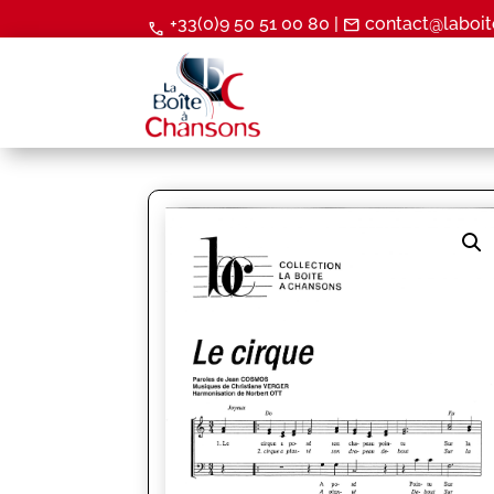
+33(0)9 50 51 00 80 |
contact@laboit
mail
call