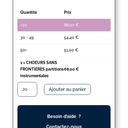
Quantité
Prix
<30
68,00
€
30 - 49
54,40
€
50+
51,00
€
1
×
CHOEURS SANS
FRONTIERES partitions
68,00
€
instrumentales
quantité
Ajouter au panier
de
CHOEURS
SANS
FRONTIERES
Besoin d’aide ?
partitions
instrumentales
Contactez-nous