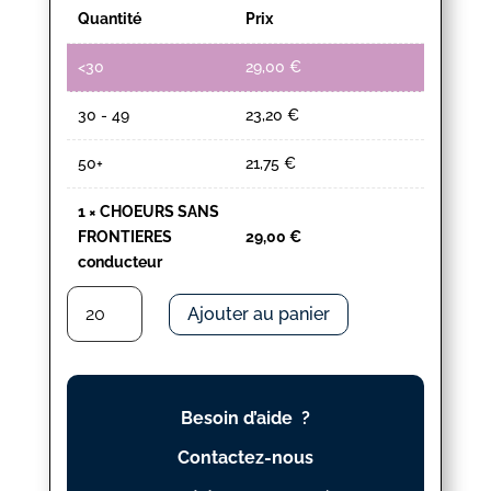
Quantité
Prix
<30
29,00
€
30 - 49
23,20
€
50+
21,75
€
1
×
CHOEURS SANS
FRONTIERES
29,00
€
conducteur
quantité
Ajouter au panier
de
CHOEURS
SANS
FRONTIERES
Besoin d’aide ?
conducteur
Contactez-nous