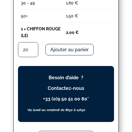
30 - 49
1,60
€
50+
1,50
€
1
×
CHIFFON ROUGE
2,00
€
(LE)
quantité
Ajouter au panier
de
CHIFFON
ROUGE
(LE)
Besoin d’aide ?
Contactez-nous
+33 (0)9 50 51 00 80*
*du lundi au vendredi de 8h30 à 12h30