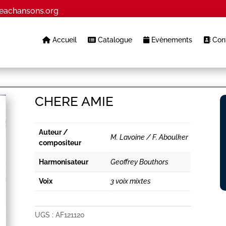
eachansons.org
Accueil
Catalogue
Evènements
Cont
CHERE AMIE
Auteur /
M. Lavoine / F. Aboulker
compositeur
Harmonisateur
Geoffrey Bouthors
Voix
3 voix mixtes
UGS :
AF121120