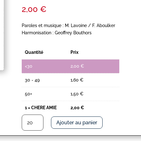
2,00
€
Paroles et musique : M. Lavoine / F. Aboulker
Harmonisation : Geoffrey Bouthors
Quantité
Prix
<30
2,00
€
30 - 49
1,60
€
50+
1,50
€
1
×
CHERE AMIE
2,00
€
quantité
Ajouter au panier
de
CHERE
AMIE