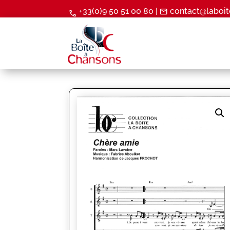
+33(0)9 50 51 00 80 |
contact@laboit
mail
call