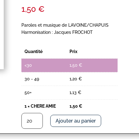
1,50
€
Paroles et musique de LAVOINE/CHAPUIS
Harmonisation : Jacques FROCHOT
Quantité
Prix
<30
1,50
€
30 - 49
1,20
€
50+
1,13
€
1
×
CHERE AMIE
1,50
€
quantité
Ajouter au panier
de
CHERE
AMIE