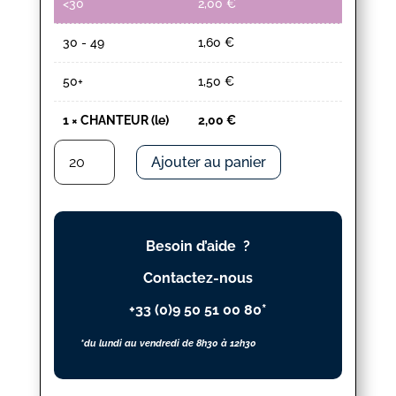
<30
2,00
€
30 - 49
1,60
€
50+
1,50
€
1
×
CHANTEUR (le)
2,00
€
quantité
Ajouter au panier
de
CHANTEUR
(le)
Besoin d’aide ?
Contactez-nous
+33 (0)9 50 51 00 80*
*du lundi au vendredi de 8h30 à 12h30