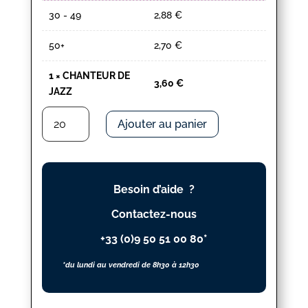
30 - 49
2,88
€
50+
2,70
€
1
×
CHANTEUR DE
3,60
€
JAZZ
quantité
Ajouter au panier
de
CHANTEUR
DE
JAZZ
Besoin d’aide ?
Contactez-nous
+33 (0)9 50 51 00 80*
*du lundi au vendredi de 8h30 à 12h30