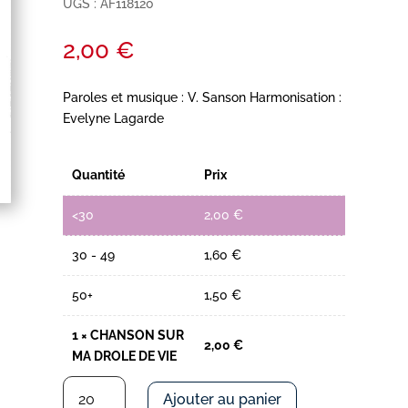
UGS :
AF118120
2,00
€
Paroles et musique : V. Sanson Harmonisation :
Evelyne Lagarde
Quantité
Prix
<30
2,00
€
30 - 49
1,60
€
50+
1,50
€
1
×
CHANSON SUR
2,00
€
MA DROLE DE VIE
quantité
Ajouter au panier
de