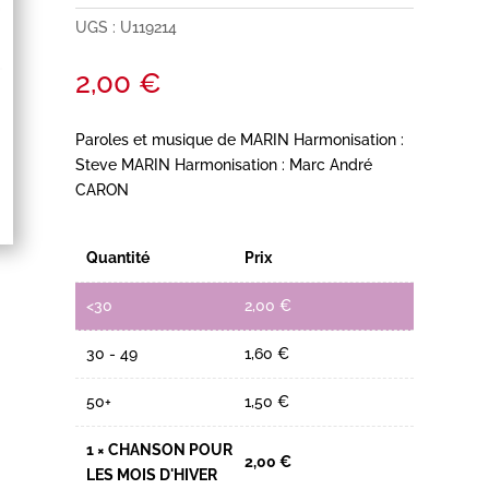
UGS :
U119214
2,00
€
Paroles et musique de MARIN Harmonisation :
Steve MARIN Harmonisation : Marc André
CARON
Quantité
Prix
<30
2,00
€
30 - 49
1,60
€
50+
1,50
€
1
×
CHANSON POUR
2,00
€
LES MOIS D'HIVER