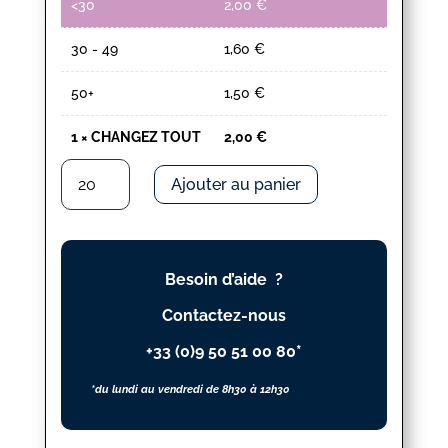
<30
2,00
€
30 - 49
1,60
€
50+
1,50
€
1
×
CHANGEZ TOUT
2,00
€
quantité
Ajouter au panier
de
CHANGEZ
TOUT
Besoin d’aide ?
Contactez-nous
+33 (0)9 50 51 00 80*
*du lundi au vendredi de 8h30 à 12h30