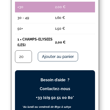
<30
2,00
€
30 - 49
1,60
€
50+
1,50
€
1
×
CHAMPS-ELYSEES
2,00
€
(LES)
quantité
Ajouter au panier
de
CHAMPS-
ELYSEES
(LES)
Besoin d’aide ?
Contactez-nous
+33 (0)9 50 51 00 80*
*du lundi au vendredi de 8h30 à 12h30