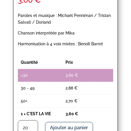
3,60
€
Paroles et musique : Michaël Penniman / Tristan
Salvati / Doriand
Chanson interprétée par Mika
Harmonisation à 4 voix mixtes : Benoît Barret
Quantité
Prix
<30
3,60
€
30 - 49
2,88
€
50+
2,70
€
1
×
C'EST LA VIE
3,60
€
quantité
Ajouter au panier
de