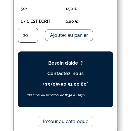
50+
1,50
€
1
×
C'EST ECRIT
2,00
€
quantité
Ajouter au panier
de
C'EST
ECRIT
Besoin d’aide ?
Contactez-nous
+33 (0)9 50 51 00 80*
*du lundi au vendredi de 8h30 à 12h30
Retour au catalogue