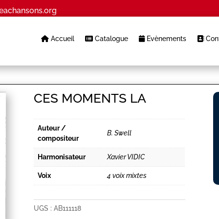
eachansons.org
Accueil
Catalogue
Evènements
Cont
CES MOMENTS LA
Auteur /
B. Swell
compositeur
Harmonisateur
Xavier VIDIC
Voix
4 voix mixtes
UGS :
AB111118