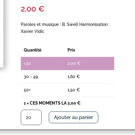
2,00
€
Paroles et musique : B. Swell Harmonisation :
Xavier Vidic
Quantité
Prix
<30
2,00
€
30 - 49
1,60
€
50+
1,50
€
1
×
CES MOMENTS LA
2,00
€
quantité
Ajouter au panier
de
CES
MOMENTS