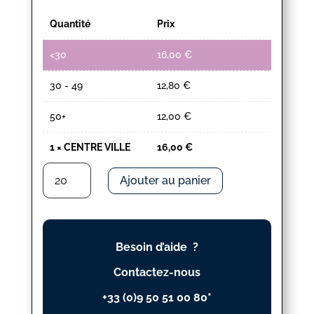
Quantité
Prix
<30
16,00
€
30 - 49
12,80
€
50+
12,00
€
1
×
CENTRE VILLE
16,00
€
quantité
Ajouter au panier
de
CENTRE
VILLE
Besoin d’aide ?
Contactez-nous
+33 (0)9 50 51 00 80*