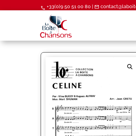
+33(0)9 50 51 00 80 |
contact@laboit
mail
call