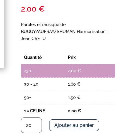
2,00
€
Paroles et musique de
BUGGY/AUFRAY/SHUMAN Harmonisation :
Jean CRETU
Quantité
Prix
<30
2,00
€
30 - 49
1,60
€
50+
1,50
€
1
×
CELINE
2,00
€
quantité
Ajouter au panier
de
CELINE