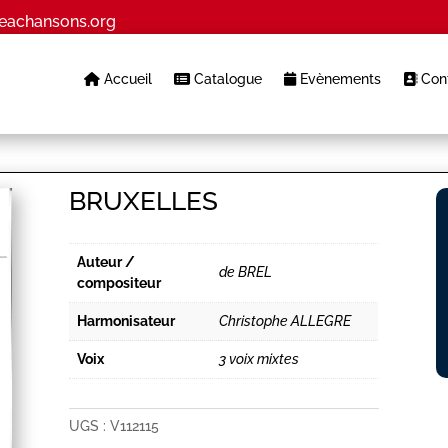
eachansons.org
Accueil
Catalogue
Evènements
Cont
BRUXELLES
Auteur /
de BREL
compositeur
Harmonisateur
Christophe ALLEGRE
Voix
3 voix mixtes
UGS :
V112115