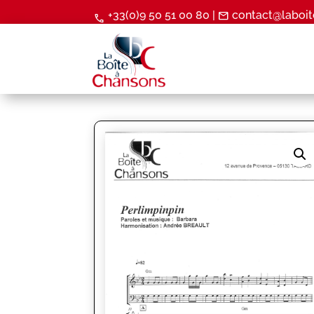
+33(0)9 50 51 00 80 |
contact@laboit
mail
call