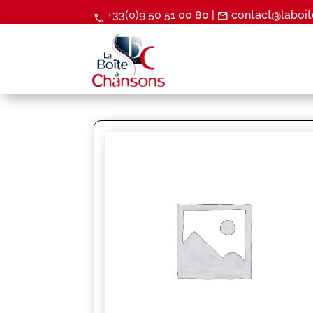
+33(0)9 50 51 00 80 |
contact@laboit
mail
call