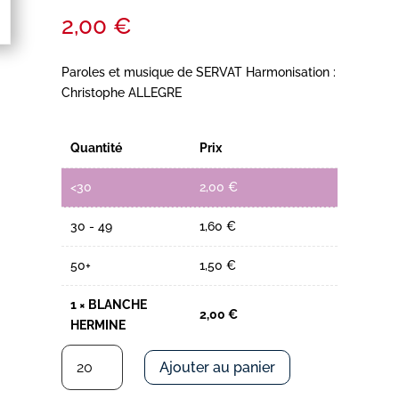
2,00
€
Paroles et musique de SERVAT Harmonisation :
Christophe ALLEGRE
Quantité
Prix
<30
2,00
€
30 - 49
1,60
€
50+
1,50
€
1
×
BLANCHE
2,00
€
HERMINE
quantité
Ajouter au panier
de
BLANCHE