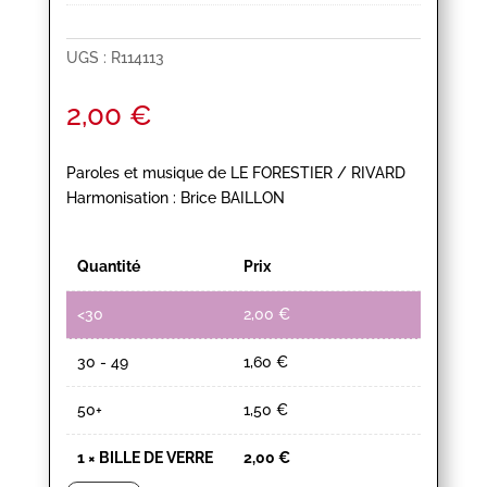
UGS :
R114113
2,00
€
Paroles et musique de LE FORESTIER / RIVARD
Harmonisation : Brice BAILLON
Quantité
Prix
<30
2,00
€
30 - 49
1,60
€
50+
1,50
€
1
×
BILLE DE VERRE
2,00
€