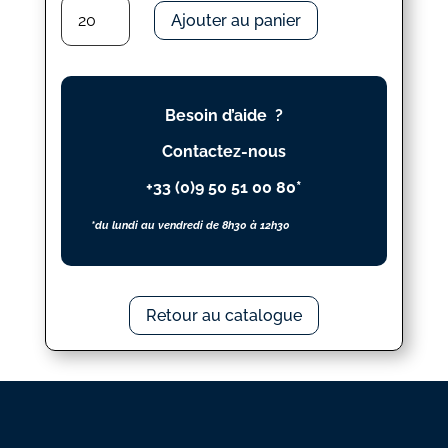
quantité
Ajouter au panier
de
BILLE
DE
VERRE
Besoin d’aide ?
Contactez-nous
+33 (0)9 50 51 00 80*
*du lundi au vendredi de 8h30 à 12h30
Retour au catalogue