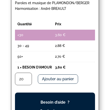
Paroles et musique de PLAMONDON/BERGER
Harmonisation : André BREAULT
Quantité
Prix
<30
3,60
€
30 - 49
2,88
€
50+
2,70
€
1
×
BESOIN D'AMOUR
3,60
€
quantité
Ajouter au panier
de
BESOIN
D'AMOUR
Besoin d’aide ?