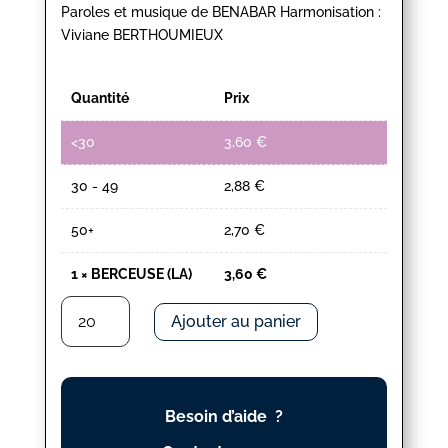
Paroles et musique de BENABAR Harmonisation :
Viviane BERTHOUMIEUX
Quantité
Prix
<30
3,60
€
30 - 49
2,88
€
50+
2,70
€
1
×
BERCEUSE (LA)
3,60
€
quantité
Ajouter au panier
de
BERCEUSE
(LA)
Besoin d’aide ?