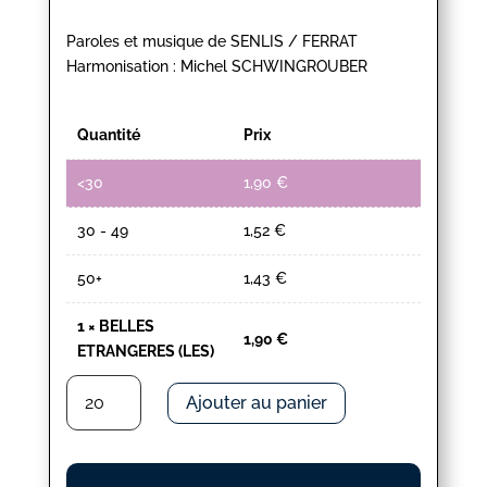
Paroles et musique de SENLIS / FERRAT
Harmonisation : Michel SCHWINGROUBER
Quantité
Prix
<30
1,90
€
30 - 49
1,52
€
50+
1,43
€
1
×
BELLES
1,90
€
ETRANGERES (LES)
quantité
Ajouter au panier
de
BELLES
ETRANGERES
(LES)