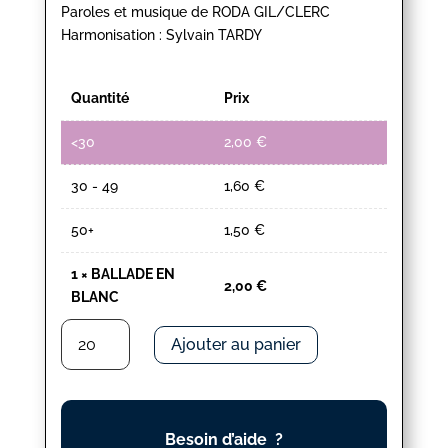
Paroles et musique de RODA GIL/CLERC
Harmonisation : Sylvain TARDY
Quantité
Prix
<30
2,00
€
30 - 49
1,60
€
50+
1,50
€
1
×
BALLADE EN
2,00
€
BLANC
quantité
Ajouter au panier
de
BALLADE
EN
BLANC
Besoin d’aide ?