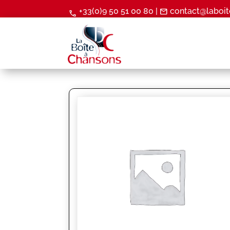
+33(0)9 50 51 00 80 |
contact@laboit
mail
call