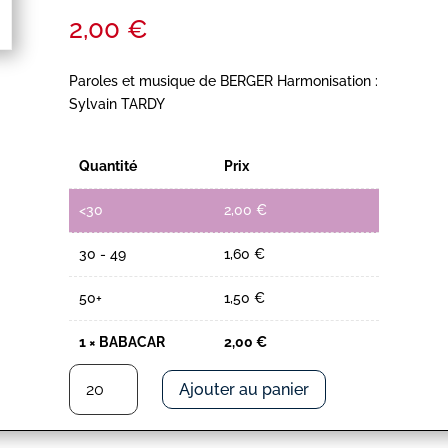
2,00
€
Paroles et musique de BERGER Harmonisation :
Sylvain TARDY
Quantité
Prix
<30
2,00
€
30 - 49
1,60
€
50+
1,50
€
1
×
BABACAR
2,00
€
quantité
Ajouter au panier
de
BABACAR