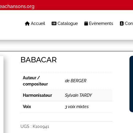
eachansons.org
Accueil
Catalogue
Evènements
Cont
BABACAR
Auteur /
de BERGER
compositeur
Harmonisateur
Sylvain TARDY
Voix
3 voix mixtes
UGS :
K100941