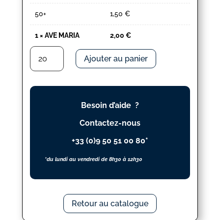
50+
1,50
€
1
×
AVE MARIA
2,00
€
quantité
Ajouter au panier
de
AVE
MARIA
Besoin d’aide ?
Contactez-nous
+33 (0)9 50 51 00 80*
*du lundi au vendredi de 8h30 à 12h30
Retour au catalogue