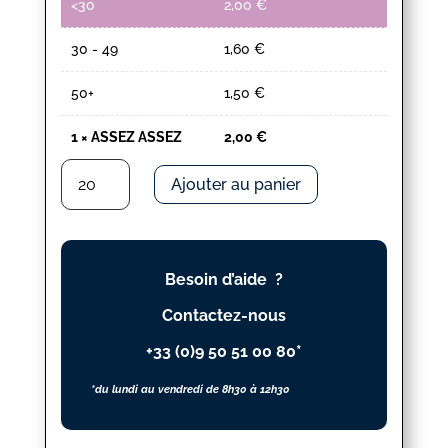
<30
2,00
€
30 - 49
1,60
€
50+
1,50
€
1
×
ASSEZ ASSEZ
2,00
€
quantité
Ajouter au panier
de
ASSEZ
ASSEZ
Besoin d’aide ?
Contactez-nous
+33 (0)9 50 51 00 80*
*du lundi au vendredi de 8h30 à 12h30