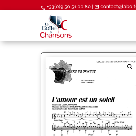
+33(0)9 50 51 00 80 |
contact@laboit
mail
call