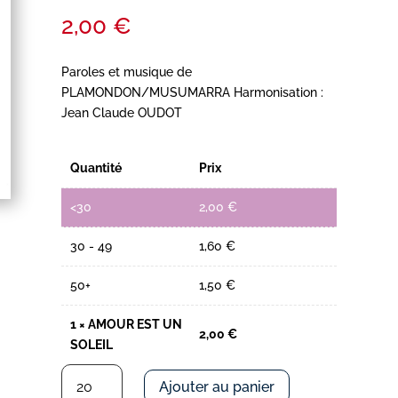
2,00
€
Paroles et musique de
PLAMONDON/MUSUMARRA Harmonisation :
Jean Claude OUDOT
Quantité
Prix
<30
2,00
€
30 - 49
1,60
€
50+
1,50
€
1
×
AMOUR EST UN
2,00
€
SOLEIL
quantité
Ajouter au panier
de