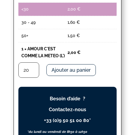
<30
2,00
€
30 - 49
1,60
€
50+
1,50
€
1
×
AMOUR C'EST
2,00
€
COMME LA METEO (L')
quantité
Ajouter au panier
de
AMOUR
C'EST
COMME
Besoin d’aide ?
LA
METEO
Contactez-nous
(L')
+33 (0)9 50 51 00 80*
*du lundi au vendredi de 8h30 à 12h30