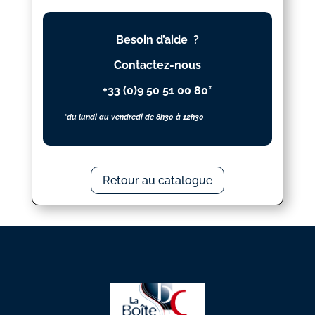
VOIX
égales
Besoin d’aide ?
N_
18
Contactez-nous
+33 (0)9 50 51 00 80*
*du lundi au vendredi de 8h30 à 12h30
Retour au catalogue