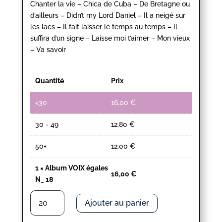
Chanter la vie – Chica de Cuba – De Bretagne ou
d’ailleurs – Didn’t my Lord Daniel – Il a neigé sur
les lacs – Il fait laisser le temps au temps – Il
suffira d’un signe – Laisse moi t’aimer – Mon vieux
– Va savoir
Quantité
Prix
<30
16,00
€
30 - 49
12,80
€
50+
12,00
€
1
×
Album VOIX égales
16,00
€
N_ 18
quantité
Ajouter au panier
de
Album