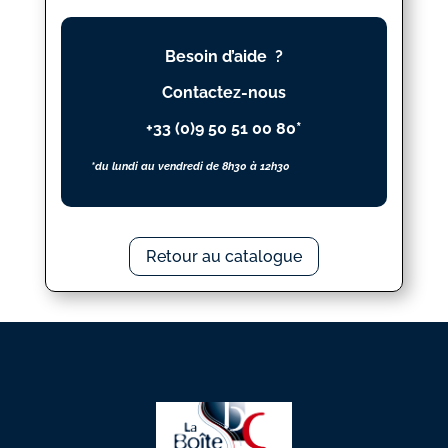
VOIX
égales
Besoin d’aide ?
N_
15
Contactez-nous
+33 (0)9 50 51 00 80*
*du lundi au vendredi de 8h30 à 12h30
Retour au catalogue