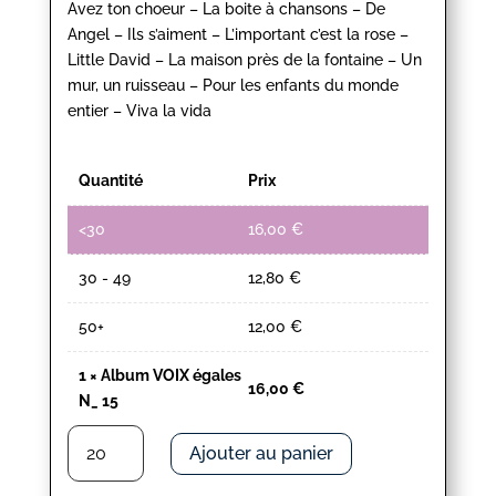
Avez ton choeur – La boite à chansons – De
Angel – Ils s’aiment – L’important c’est la rose –
Little David – La maison près de la fontaine – Un
mur, un ruisseau – Pour les enfants du monde
entier – Viva la vida
Quantité
Prix
<30
16,00
€
30 - 49
12,80
€
50+
12,00
€
1
×
Album VOIX égales
16,00
€
N_ 15
quantité
Ajouter au panier
de
Album