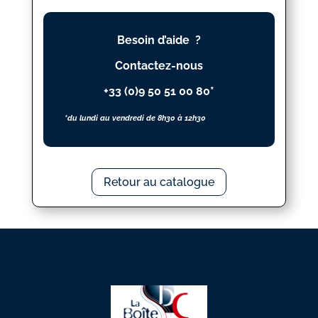
VOIX
égales
Besoin d’aide ?
N_
12
Contactez-nous
+33 (0)9 50 51 00 80*
*du lundi au vendredi de 8h30 à 12h30
Retour au catalogue