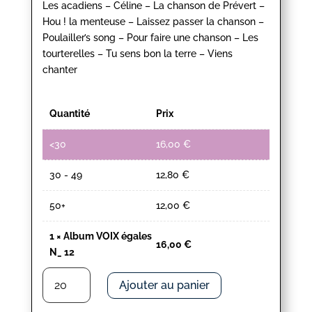
Les acadiens – Céline – La chanson de Prévert –
Hou ! la menteuse – Laissez passer la chanson –
Poulailler’s song – Pour faire une chanson – Les
tourterelles – Tu sens bon la terre – Viens
chanter
Quantité
Prix
<30
16,00
€
30 - 49
12,80
€
50+
12,00
€
1
×
Album VOIX égales
16,00
€
N_ 12
quantité
Ajouter au panier
de
Album