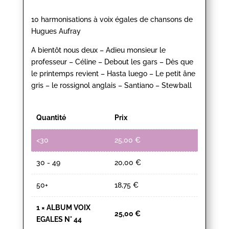
10 harmonisations à voix égales de chansons de
Hugues Aufray
A bientôt nous deux – Adieu monsieur le
professeur – Céline – Debout les gars – Dès que
le printemps revient – Hasta luego – Le petit âne
gris – le rossignol anglais – Santiano – Stewball
Quantité
Prix
<30
25,00
€
30 - 49
20,00
€
50+
18,75
€
1
×
ALBUM VOIX
25,00
€
EGALES N° 44