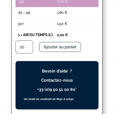
<30
2,00
€
30 - 49
1,60
€
50+
1,50
€
1
×
AIR DU TEMPS (L')
2,00
€
quantité
Ajouter au panier
de
AIR
DU
TEMPS
Besoin d’aide ?
(L')
Contactez-nous
+33 (0)9 50 51 00 80*
*du lundi au vendredi de 8h30 à 12h30