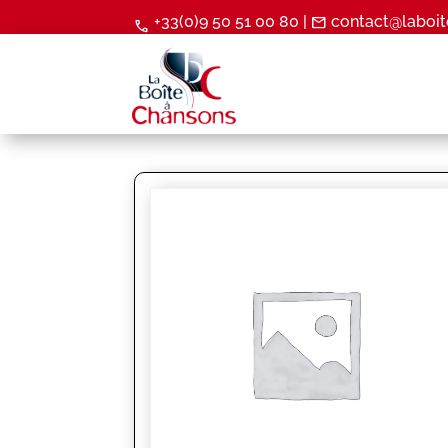
+33(0)9 50 51 00 80 |
contact@laboit
mail
call