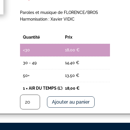
Paroles et musique de FLORENCE/BROS
Harmonisation : Xavier VIDIC
Quantité
Prix
<30
18,00
€
30 - 49
14,40
€
50+
13,50
€
1
×
AIR DU TEMPS (L')
18,00
€
quantité
Ajouter au panier
de
AIR
DU
TEMPS