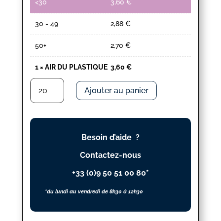
<30
3,60
€
30 - 49
2,88
€
50+
2,70
€
1
×
AIR DU PLASTIQUE
3,60
€
quantité
Ajouter au panier
de
AIR
DU
PLASTIQUE
Besoin d’aide ?
Contactez-nous
+33 (0)9 50 51 00 80*
*du lundi au vendredi de 8h30 à 12h30