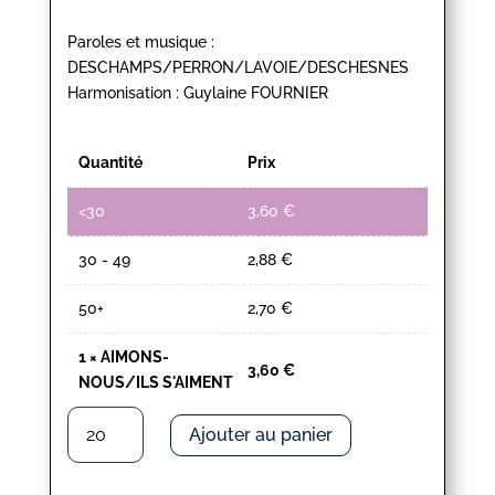
Paroles et musique :
DESCHAMPS/PERRON/LAVOIE/DESCHESNES
Harmonisation : Guylaine FOURNIER
Quantité
Prix
<30
3,60
€
30 - 49
2,88
€
50+
2,70
€
1
×
AIMONS-
3,60
€
NOUS/ILS S'AIMENT
quantité
Ajouter au panier
de
AIMONS-
NOUS/ILS