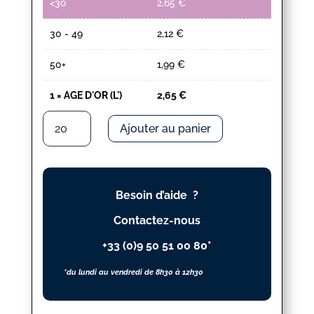
<30
2,65
€
30 - 49
2,12
€
50+
1,99
€
1
×
AGE D'OR (L')
2,65
€
quantité
Ajouter au panier
de
AGE
D'OR
(L')
Besoin d’aide ?
Contactez-nous
+33 (0)9 50 51 00 80*
*du lundi au vendredi de 8h30 à 12h30