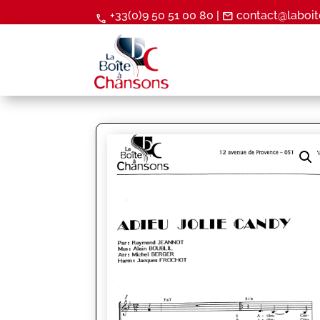
+33(0)9 50 51 00 80 |
contact@laboit
mail
call