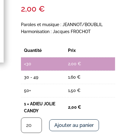
2,00
€
Paroles et musique : JEANNOT/BOUBLIL
Harmonisation : Jacques FROCHOT
Quantité
Prix
<30
2,00
€
30 - 49
1,60
€
50+
1,50
€
1
×
ADIEU JOLIE
2,00
€
CANDY
quantité
Ajouter au panier
de
ADIEU