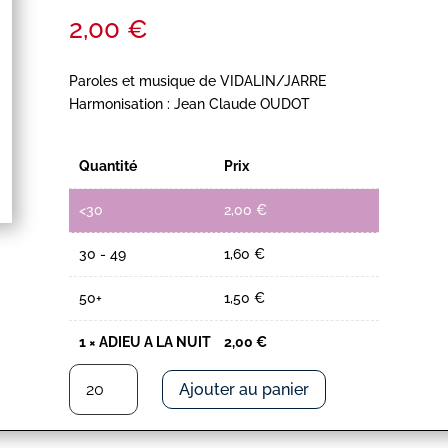
2,00
€
Paroles et musique de VIDALIN/JARRE
Harmonisation : Jean Claude OUDOT
Quantité
Prix
<30
2,00
€
30 - 49
1,60
€
50+
1,50
€
1
×
ADIEU A LA NUIT
2,00
€
quantité
Ajouter au panier
de
ADIEU
A