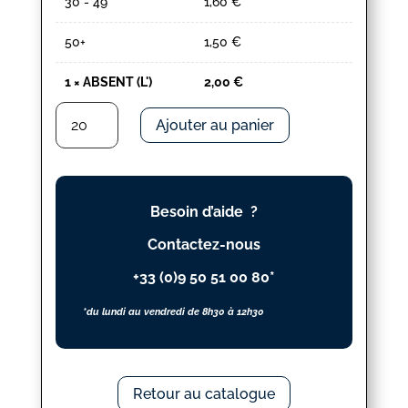
30 - 49
1,60
€
50+
1,50
€
1
×
ABSENT (L')
2,00
€
quantité
Ajouter au panier
de
ABSENT
(L')
Besoin d’aide ?
Contactez-nous
+33 (0)9 50 51 00 80*
*du lundi au vendredi de 8h30 à 12h30
Retour au catalogue