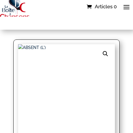
Articles 0