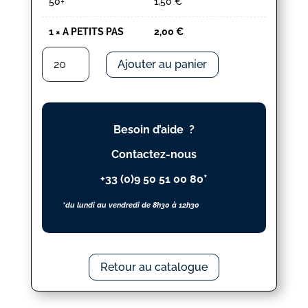
50+
1,50
€
1
×
A PETITS PAS
2,00
€
quantité
Ajouter au panier
de
A
PETITS
PAS
Besoin d’aide ?
Contactez-nous
+33 (0)9 50 51 00 80*
*du lundi au vendredi de 8h30 à 12h30
Retour au catalogue