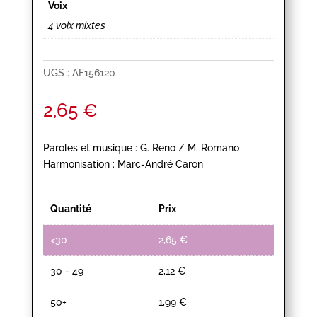
Voix
4 voix mixtes
UGS :
AF156120
2,65
€
Paroles et musique : G. Reno / M. Romano
Harmonisation : Marc-André Caron
Quantité
Prix
<30
2,65
€
30 - 49
2,12
€
50+
1,99
€