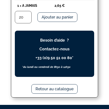
1
×
A JAMAIS
2,65
€
quantité
Ajouter au panier
de
A
JAMAIS
Besoin d’aide ?
Contactez-nous
+33 (0)9 50 51 00 80*
*du lundi au vendredi de 8h30 à 12h30
Retour au catalogue