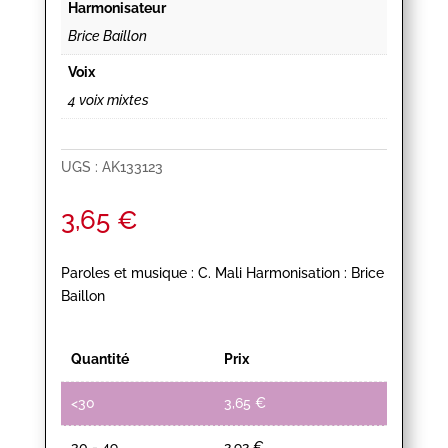
Harmonisateur
Brice Baillon
Voix
4 voix mixtes
UGS :
AK133123
3,65
€
Paroles et musique : C. Mali Harmonisation : Brice
Baillon
Quantité
Prix
<30
3,65
€
30 - 49
2,92
€