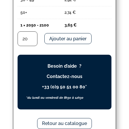
50+
2,74
€
1
×
2050 - 2100
3,65
€
quantité
Ajouter au panier
de
2050
-
2100
Besoin d’aide ?
Contactez-nous
+33 (0)9 50 51 00 80*
*du lundi au vendredi de 8h30 à 12h30
Retour au catalogue